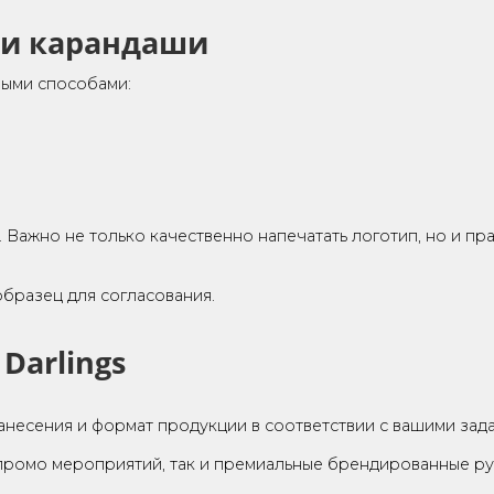
бор моделей под нанесение логотипа с учетом актуа
-подставки для мобильного телефона и модели с до
ставок, конференций и кор
кций отлично подходят пластиковые или металлически
ный контакт с брендом.
в или руководителей, стоит обратить внимание на м
акие ручки часто используют в качестве имиджевых к
чки и карандаши
о разными способами: