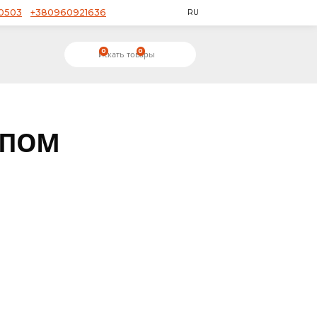
+380953650503
+380960921636
RU
0
0
ОГОТИПОМ