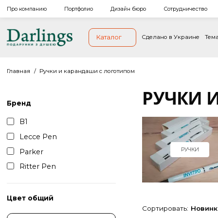
Про компанию
Портфолио
Дизайн бюро
Сотрудниче
Каталог
Сделано в Украи
Главная
/
Ручки и карандаши с логотипом
РУЧК
Бренд
B1
Lecce Pen
РУЧК
Parker
Ritter Pen