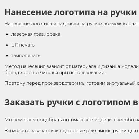
Современные производители предлагают широкий вы
брендированные ручки, но и ручки-стилусы, ручки
фонариком.
Ручки с логотипом для вы
Для массовых мероприятий, презентаций и промо-а
находящийся под рукой и обеспечивающий постоян
Если нужны более статусные решения для партнеро
например, коллекции ручек Parker с логотипом. Т
Нанесение логотипа на ру
Нанесение логотипа и надписей на ручках возможн
лазерная гравировка