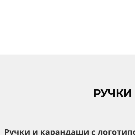
шариковая D
Темно-фиолетовый
Фиолетовый
₴
35,55
Черно-белый
Чёрный
На складі:
85