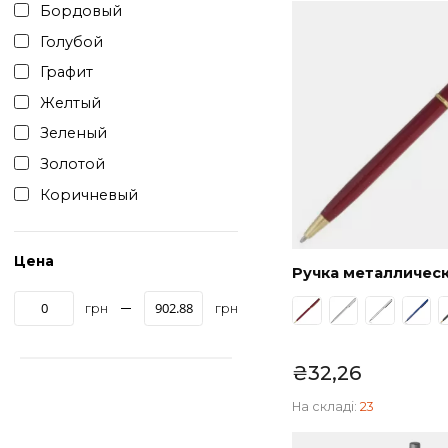
Розовый
₴
697,50
От
Серебристый
Серый
Под заказ
Белый
Синий
Бордовый
Фиолетовый
Голубой
Черный
Графит
Желтый
Зеленый
Золотой
Коричневый
Красный
Металлический
Цена
Ручка метал
Мятный
грн
грн