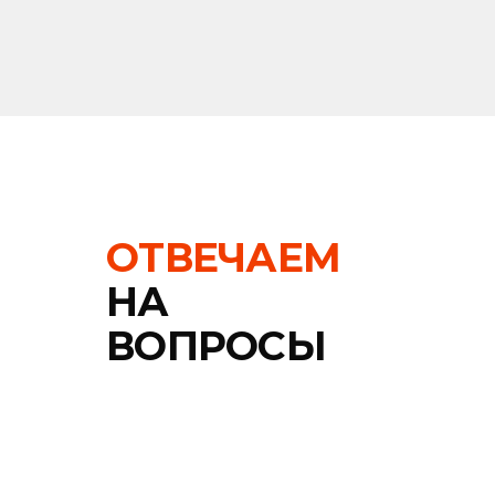
UF-печать
тампопечать
Метод нанесения зависит от материала и дизайна м
бренд хорошо читался при использовании.
Поэтому перед производством мы готовим виртуал
Заказать ручки с логотипом
Мы помогаем подобрать оптимальные модели, спос
Вы можете заказать как недорогие рекламные ручк