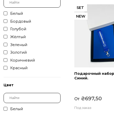
Цвет общий
Сортировать:
Н
SET
Белый
NEW
Бордовый
Голубой
Жёлтый
Зеленый
Золотий
Коричневий
Красный
Подарочный н
Мятный
Синий.
Оранжевый
Цвет