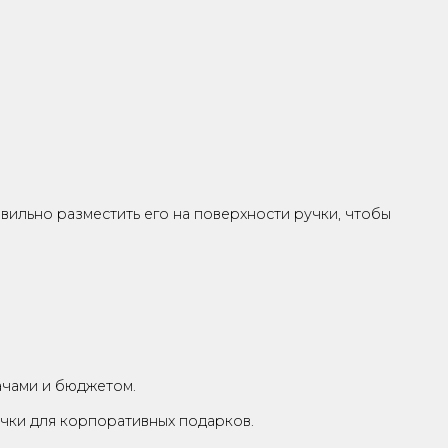
льных трендов. Сегодня можно заказать не только 
полнительным функционалом встроенной флешкой, уро
поративных подарков
е ручки с логотипом. Это эффективный рекламный но
одели известных брендов в индивидуальной подарочно
орпоративных подарков или элементов подарочных наб