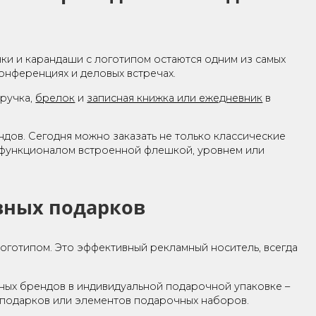
 ЛОГОТИПОМ
исьменные принадлежности
ности. Ручки и карандаши с логотипом остаются од
выставках, конференциях и деловых встречах.
дированная ручка,
брелок
и
записная книжка или еж