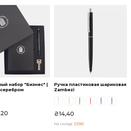
SET
NEW
Подарочный набор "Бизнес" |
Ручка пластико
черный с серебром
Zambezi