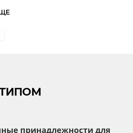
шариковая Elbe
шариковая Nile
₴
34,65
₴
27,45
На складі:
3193
На складі:
4182
АЗАТИ ЩЕ
3
4