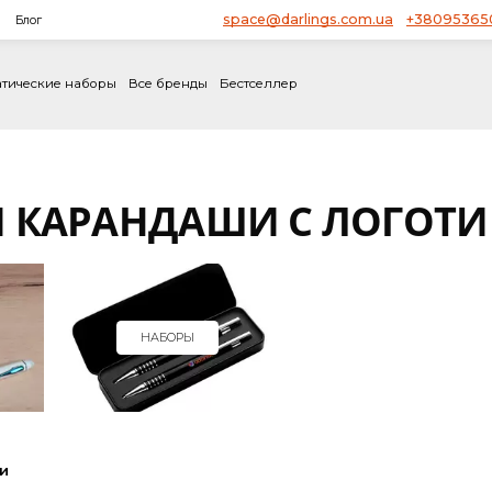
space@darlings.com.ua
ство
Блог
не
Тематические наборы
Все бренды
Бестселлер
И И КАРАНДАШИ С Л
И
НАБОРЫ