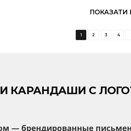
anube
шариковая Limpopo
₴
31,95
На складі:
259
ПОК
1
2