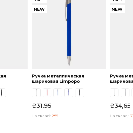
₴
82,04
На складі:
1210
ТОП
NEW
лическая
Ручка металлическая