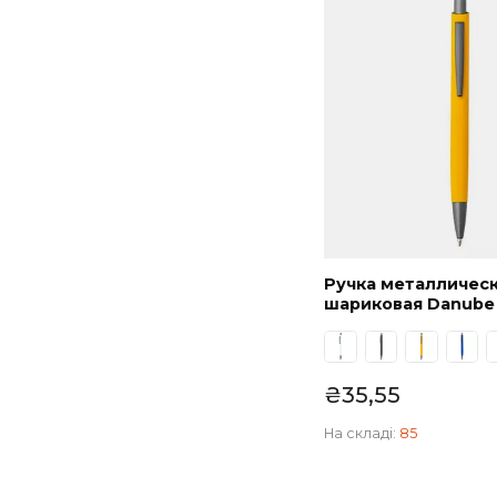
Оранжевый
Розовый
₴
32,26
Светло-голубой
На складі:
23
Светло-зелёный
Светло-коричневый
Светло-серый
Серебристый
Серебристый матовый
Серый
Синий
Темно-зелёный
Темно-красный
Темно-серый
Ручка метал
Темно-синий