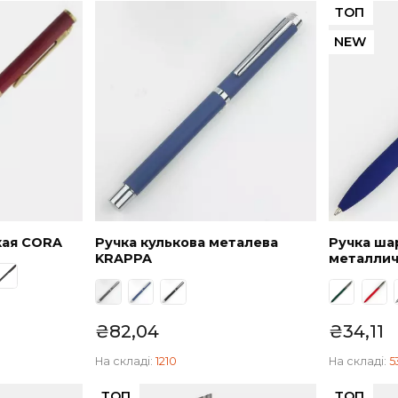
₴
30,40
На складі:
5588
лическая CORA
Ручка кулькова металева
KRAPPA