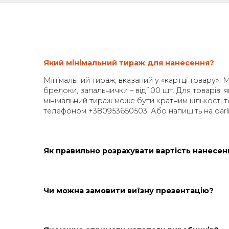
лементом
корпоративного подарункового набору
. До
унок, який створює приємні емоції та надовго залиша
ру, висловлювати вдячність співробітникам і залишати
Який мінімальний тираж для нан
Мінімальний тираж, вказаний у «картці
брелоки, запальнички – від 100 шт. 
мінімальний тираж може бути кратним
телефоном +380953650503. Або напиш