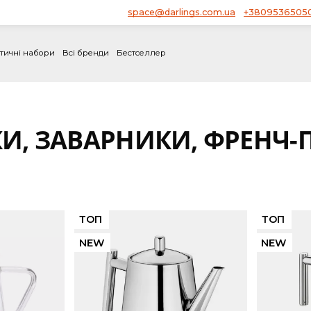
space@darlings.com.ua
Блог
і
Тематичні набори
Всі бренди
Бестселлер
еси
ИКИ, ЗАВАРНИКИ, ФР
іші
ТОП
NEW