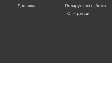
Підтримка
Магазин
Наші послуги
Каталог
Оплата
Бренди
Доставка
Подарунков
ТОП-тренди