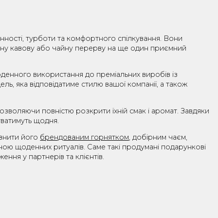
РЕНЧ-ПРЕСИ
сферу гостинності, турботи та комфортного спілкуван
орюючи звичайну кавову або чайну перерву на ще один
елей для щоденного використання до преміальних вир
ібрати модель, яка відповідатиме стилю вашої компані
х напоїв, дозволяючи повністю розкрити їхній смак і
 використовуватимуть щодня.