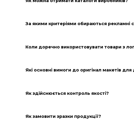
Як правильно розрахувати вартіс
Чи можна замовити виїзну презе
Як можна отримати каталоги вир
За якими критеріями обираються
Коли доречно використовувати т