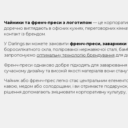
ЧАЙН
Чайники та френч-преси з логотипом
— це корпо
доречно виглядають в офісних кухнях, переговорних
контакт із брендом.
У Darlings ви можете замовити
френч-преси, завар
боросилікатного скла, полірованої нержавіючої стал
запропонуємо
оптимальну технологію брендування
Френч-преси однаково добре підходять для заварюван
сучасному дизайну та високій якості матеріалів во