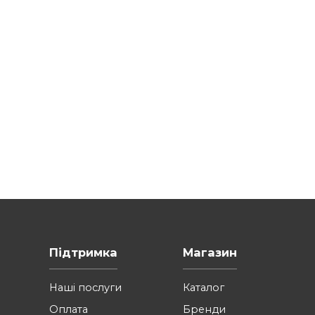
Які основні вимоги до оригінал м
Як здійснюється контроль якості
Як замовити зразки продукції?
РИ