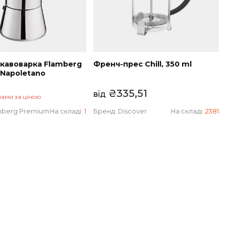
Гейзерна кавоварка Flamberg
Френч-прес Chil
Premium Napoletano
₴
335,51
від
Зв'яжіться з нами за ціною
Бренд:
Flamberg Premium
На складі:
1
Бренд:
Discover