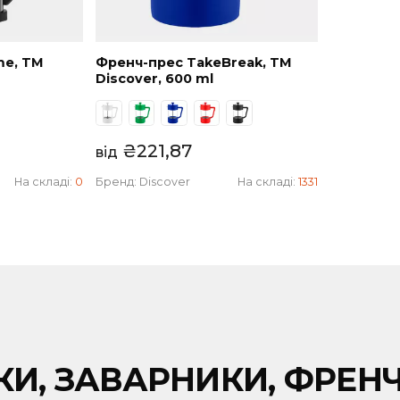
TeaTime, TM
Френч-прес TakeBreak, TM
0 ml
Discover, 600 ml
3
₴
221,87
від
На складі:
0
Бренд:
Discover
На складі:
1331