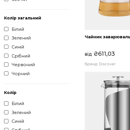
350 мл
600 мл
Колір загальний
Білий
Чайник завар
Зелений
Синій
₴
611,03
від
Срібний
Бренд:
Discover
Червоний
Чорний
Колір
Білий