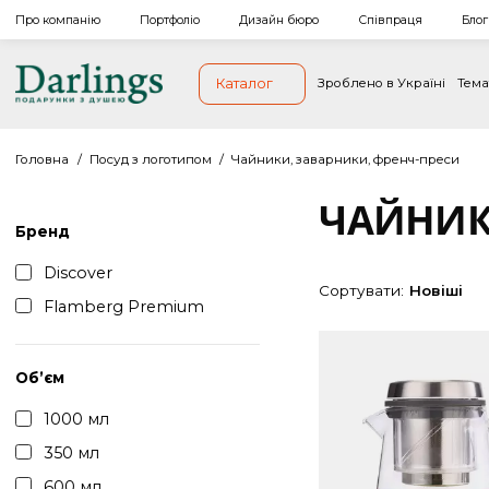
Про компанію
Портфоліо
Дизайн бюро
Співпраця
Каталог
Зроблено в Україн
Головна
/
Посуд з логотипом
/
Чайники, заварники, френч-пр
ЧАЙН
Бренд
Discover
Сортувати:
Нов
Flamberg Premium
Обʼєм
1000 мл