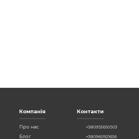
акетів для друку?
?