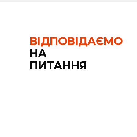
Чайник або френч-прес легко стає центральним е
кавою, медом або солодощами, і ви отримаєте подар
рішення допомагають зміцнювати корпоративну культу
ВІДПОВІДАЄМО
НА
ПИТАННЯ