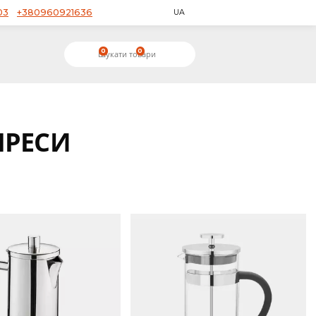
+380953650503
+380960921636
UA
0
0
ЕНЧ-ПРЕСИ
ТОП
NEW