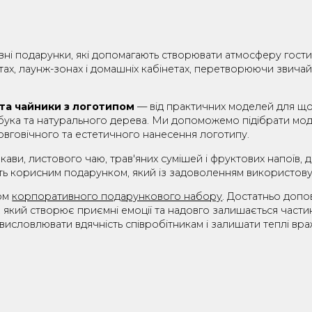
ИКИ, ЗАВАРНИКИ, Ф
ративні подарунки, які допомагають створювати атмо
 кімнатах, лаунж-зонах і домашніх кабінетах, перетв
ники та чайники з логотипом
— від практичних мод
і, бамбука та натурального дерева. Ми допоможемо під
для довговічного та естетичного нанесення логотипу.
ня кави, листового чаю, трав'яних сумішей і фруктови
ни стануть корисним подарунком, який із задоволенням