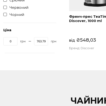
Зелений
Синій
Срібний
Червоний
Чорний
Френч-прес 
Discover, 100
Ціна
₴
548,0
від
грн
грн
Бренд:
Discover