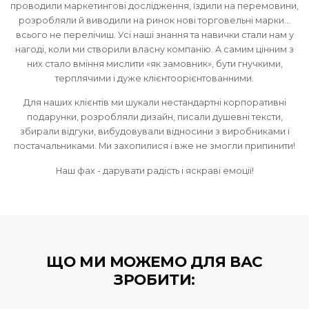
багато вчилися і багато в чому були новаторами. Ми пи
сценарії, розробляли конструкції для торгового обладна
проводили маркетингові дослідження, їздили на перемо
розробляли й виводили на ринок нові торговельні мар
всього не перелічиш. Усі наші знання та навички стали н
нагоді, коли ми створили власну компанію. А самим цінн
них стало вміння мислити «як замовник», бути гнучкими
терплячими і дуже клієнтоорієнтованними.
Для наших клієнтів ми шукали нестандартні корпоратив
подарунки, розробляли дизайн, писали душевні тексти
збирали відгуки, вибудовували відносини з виробникам
постачальниками. Ми захопилися і вже не змогли припин
Наш фах - дарувати радість і яскраві емоції!