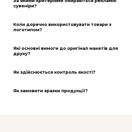
тираж може бути кратним кількості товару в
упаковці. Зателефонуйте нам за телефоном
+380953650503. Або напишіть на
darlings.іnfo@gmail.com.
Як правильно розрахувати вартість нанесе
Чи можна замовити виїзну презентацію?
Як можна отримати каталоги виробників?
За якими критеріями обираються рекламні
сувеніри?
Коли доречно використовувати товари з