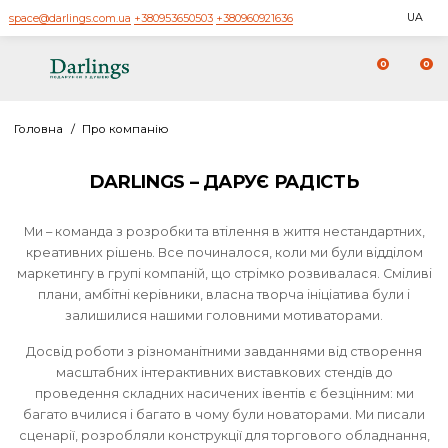
space@darlings.com.ua
+380953650503
+380960921636
0
Головна
/
Про компанію
DARLINGS – ДАРУЄ РАДІСТЬ
Ми – команда з розробки та втілення в життя нестандарт
креативних рішень. Все починалося, коли ми були відді
маркетингу в групі компаній, що стрімко розвивалася. См
плани, амбітні керівники, власна творча ініціатива були
залишилися нашими головними мотиваторами.
Досвід роботи з різноманітними завданнями від створе
масштабних інтерактивних виставкових стендів до
проведення складних насичених івентів є безцінним: 