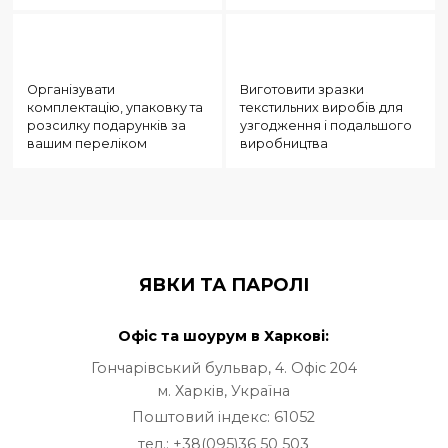
Адаптувати одне з наших
Підготувати візуалізацію
готових дизайнерських
обраного товару з ваш
рішень
принтом (логотипом)
Організувати
Виготовити зразки
комплектацію, упаковку та
текстильних виробів для
розсилку подарунків за
узгодження і подальшо
вашим переліком
виробництва