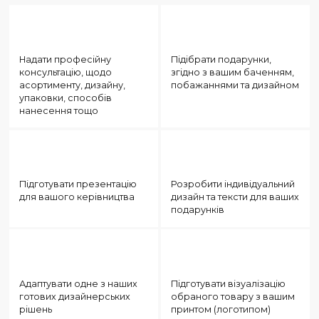
ЩО МИ МОЖЕМО ДЛЯ ВАС
ЗРОБИТИ:
Надати професійну
Підібрати подарунки,
консультацію, щодо
згідно з вашим бачення
асортименту, дизайну,
побажаннями та дизай
упаковки, способів
нанесення тощо
Підготувати презентацію
Розробити індивідуальн
для вашого керівництва
дизайн та тексти для ва
подарунків