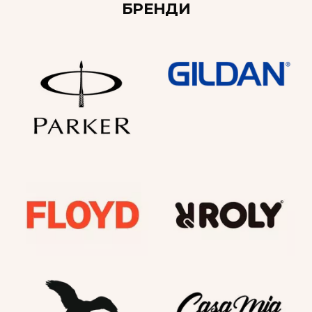
логотипом?
Які основні вимоги до оригінал макетів для
друку?
Як здійснюється контроль якості?
Як замовити зразки продукції?
БРЕНДИ