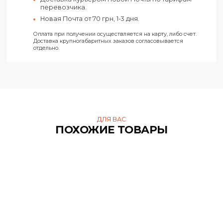
Все заказы отправляются только при условии получения
предоплаты.
Харьков
Самовывоз из нашего офиса в Харькове по
адресу ул. Конёва, 4.
Доставка курьером Новой Почты по Харькову п
тарифам перевозчика.
Новая Почта от 50 грн, 1-2 дня.
Украина
Доставка курьером Новой Почты по тарифам
перевозчика.
Новая Почта от 70 грн, 1-3 дня.
Оплата при получении осуществляется на карту, либо счет.
Доставка крупногабаритных заказов согласовывается
отдельно.