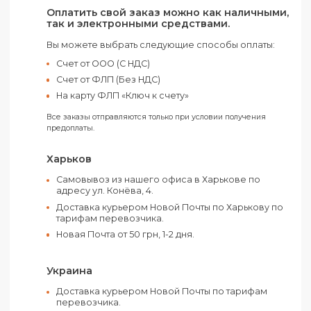
вас не в одной поездке и станет ежедневным
помощником. Материал: Полиэстер 600D/PVC.
Доступна опция нанесения вашего принта по
технологиям шелкопечати и термотрансфера.
Удачный корпоративный подарок, бизнес сувени
или как часть мерча вашей компании.
Оплатить свой заказ можно как наличным
так и электронными средствами.
Вы можете выбрать следующие способы оплаты:
Счет от ООО (С НДС)
Счет от ФЛП (Без НДС)
На карту ФЛП «Ключ к счету»
Все заказы отправляются только при условии получения
предоплаты.
Харьков
Самовывоз из нашего офиса в Харькове по