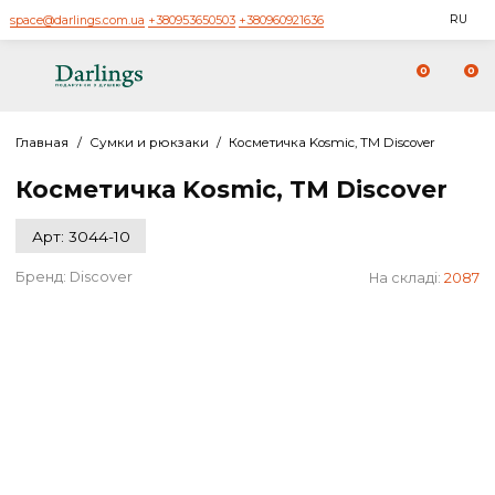
space@darlings.com.ua
+380953650503
+380960921636
0
Главная
/
Сумки и рюкзаки
/
Косметичка Kosmic, TM Discover
Косметичка Kosmic, TM Discove
Арт: 3044-10
Бренд:
Discover
На складі: