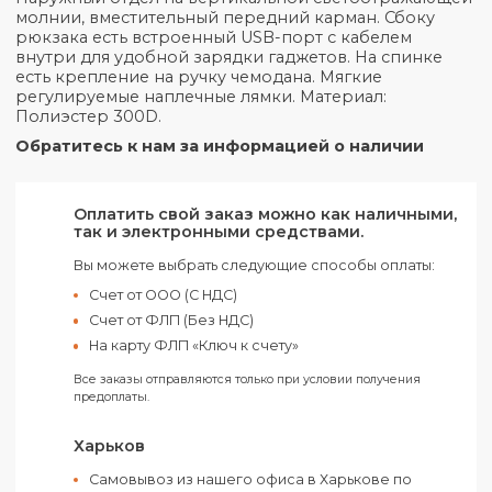
Описание
Двухцветный рюкзак для ноутбука 14". Имеет
основное отделение с карманами-органайзерами
Наружный отдел на вертикальной светоотража
молнии, вместительный передний карман. Сбоку
рюкзака есть встроенный USB-порт с кабелем
внутри для удобной зарядки гаджетов. На спинк
есть крепление на ручку чемодана. Мягкие
регулируемые наплечные лямки. Материал:
Полиэстер 300D.
Обратитесь к нам за информацией о наличии
Оплатить свой заказ можно как наличным
так и электронными средствами.
Вы можете выбрать следующие способы оплаты:
Счет от ООО (С НДС)