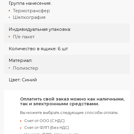
Доставка крупногабаритных заказов согласовывается
отдельно.
Вес:
700 гр
Вес ящика:
5.5 кг
Высота:
45 см
Габариты:
45 х 23 х 13 см
Группа нанесения:
Термотрансфер
Шелкография
Индивидуальная упаковка:
П/е пакет
Количество в ящике:
6 шт