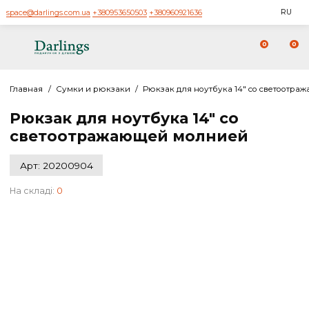
space@darlings.com.ua
+380953650503
+380960921636
0
Главная
/
Сумки и рюкзаки
/
Рюкзак для ноутбука 14" со с
Рюкзак для ноутбука 14" со
светоотражающей молнией
Арт: 20200904
На складі:
0