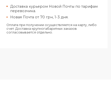
Харьков
Самовывоз из нашего офиса в Хар
адресу ул. Конёва, 4.
Доставка курьером Новой Почты п
по тарифам перевозчика.
Новая Почта от 50 грн, 1-2 дня.
Украина
Доставка курьером Новой Почты 
перевозчика.
Новая Почта от 70 грн, 1-3 дня.
Оплата при получении осуществляется на 
счет. Доставка крупногабаритных заказов
согласовывается отдельно.