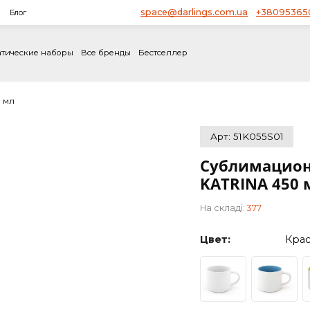
space@darlings.com.ua
ство
Блог
не
Тематические наборы
Все бренды
Бестселлер
INA 450 мл
Арт: 51
Субл
KATRI
На складі:
Цвет: