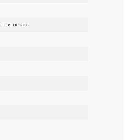
мационная печать
ика