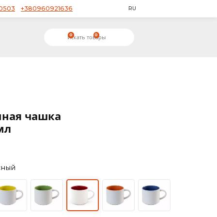
+380953650503
+380960921636
RU
0
0
K055S01
имационная чашка
NA 450 мл
377
Красный