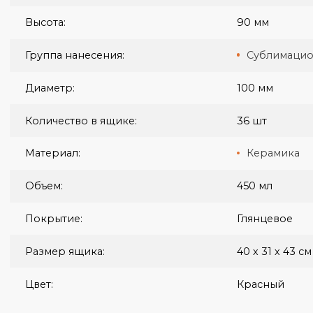
Вес:
291 г
Вес ящика:
14 кг
Высота:
90 мм
Группа нанесения:
Субли
Диаметр:
100 мм
Количество в ящике:
36 шт
Материал:
Керам