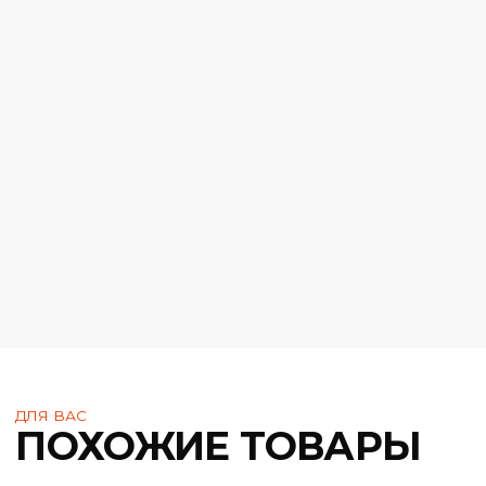
Объем:
450 мл
Покрытие:
Глянцев
Размер ящика:
40 х 31 х
Цвет:
Красны