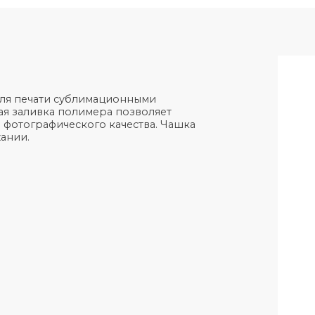
чашка для печати сублимационными
омерная заливка полимера позволяет
жения фотографического качества. Чашка
и держании.