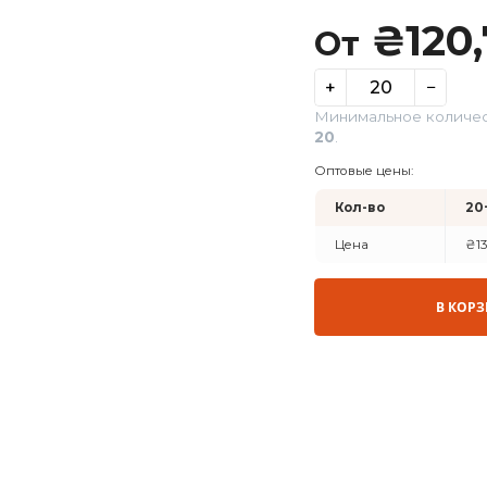
От
+
Минималь
20
.
Оптовые ц
Кол-во
Цена