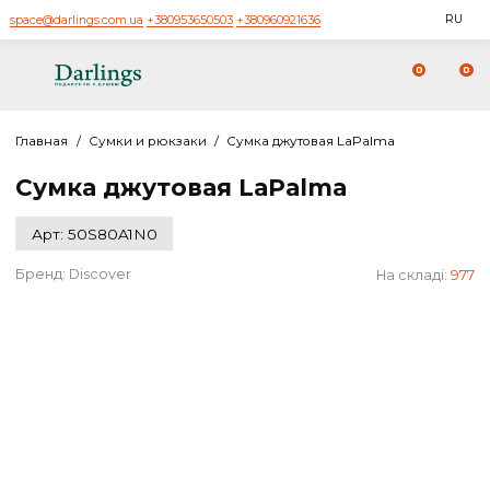
space@darlings.com.ua
+380953650503
+380960921636
0
Главная
/
Сумки и рюкзаки
/
Сумка джутовая LaPalma
Сумка джутовая LaPalma
Арт: 50S80A1N0
Бренд:
Discover
На склад