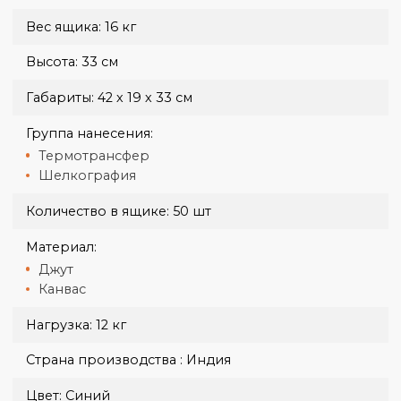
Украина
Доставка курьером Новой Почты по тарифам
перевозчика.
Новая Почта от 70 грн, 1-3 дня.
Оплата при получении осуществляется на карту, либо счет.
Доставка крупногабаритных заказов согласовывается
отдельно.
Бренд:
Discover
Вес ящика:
16 кг
Высота:
33 см
Габариты:
42 х 19 х 33 см
Группа нанесения:
Термотрансфер