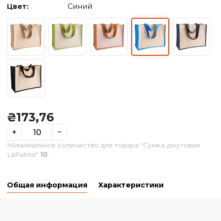
Цвет:
Синий
₴
173,76
+
−
Минимальное количество для товара "Сумка джутова
LaPalma"
10
.