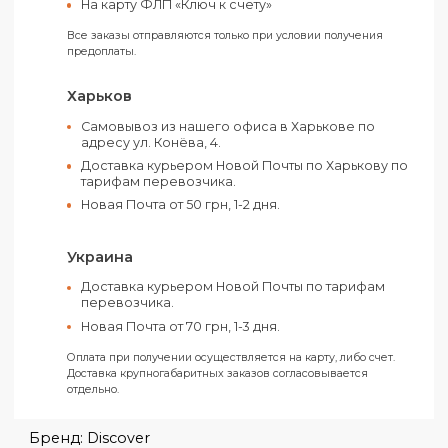
термотрансфера и шелкопечати.
Оплатить свой заказ можно как наличным
так и электронными средствами.
Вы можете выбрать следующие способы оплаты:
Счет от ООО (С НДС)
Счет от ФЛП (Без НДС)
На карту ФЛП «Ключ к счету»
Все заказы отправляются только при условии получения
предоплаты.
Харьков
Самовывоз из нашего офиса в Харькове по
адресу ул. Конёва, 4.
Доставка курьером Новой Почты по Харькову п
тарифам перевозчика.
Новая Почта от 50 грн, 1-2 дня.