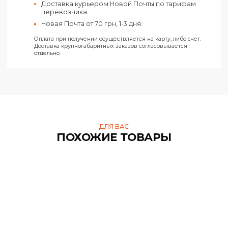
Счет от ФЛП (Без НДС)
На карту ФЛП «Ключ к счету»
Все заказы отправляются только при условии получения
предоплаты.
Харьков
Самовывоз из нашего офиса в Харькове по
адресу ул. Конёва, 4.
Доставка курьером Новой Почты по Харькову п
тарифам перевозчика.
Новая Почта от 50 грн, 1-2 дня.
Украина
Доставка курьером Новой Почты по тарифам
перевозчика.
Новая Почта от 70 грн, 1-3 дня.
Оплата при получении осуществляется на карту, либо счет.