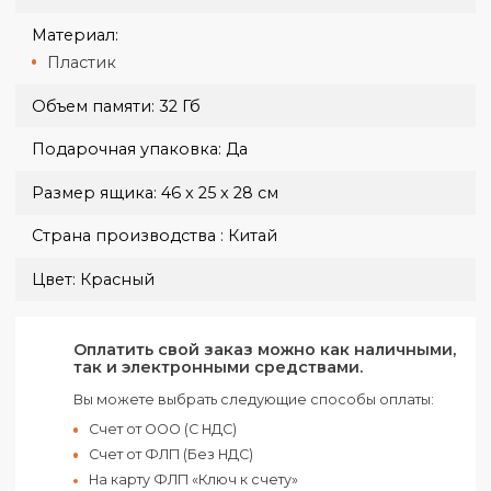
Вес ящика:
11 кг
Габариты:
5,5 х 2 х 0,8 см
Группа нанесения:
Тампопечать
УФ печать
Индивидуальная упаковка:
Индивидуальная картонная коробка
П/е пакет
Количество в ящике:
500 шт
Материал:
Пластик
Объем памяти:
32 Гб