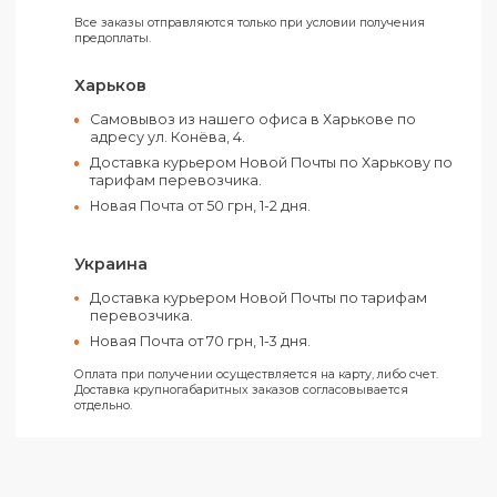
Подарочная упаковка:
Да
Размер ящика:
46 x 25 x 28 см
Страна производства :
Китай
Цвет:
Красный
Оплатить свой заказ можно как наличным
так и электронными средствами.
Вы можете выбрать следующие способы оплаты:
Счет от ООО (С НДС)
Счет от ФЛП (Без НДС)
На карту ФЛП «Ключ к счету»
Все заказы отправляются только при условии получения
предоплаты.
Харьков