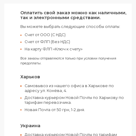
корпоративный подарок сотрудникам, партнера
клиентам.
Технические характеристики:
Объем памяти: 32 Гб
Материал: Пластик, алюминий
Интерфейс: USB
Дарите полезное с Darlings!
Оплатить свой заказ можно как наличным
так и электронными средствами.
Вы можете выбрать следующие способы оплаты:
Счет от ООО (С НДС)
Счет от ФЛП (Без НДС)
На карту ФЛП «Ключ к счету»
Все заказы отправляются только при условии получения
предоплаты.