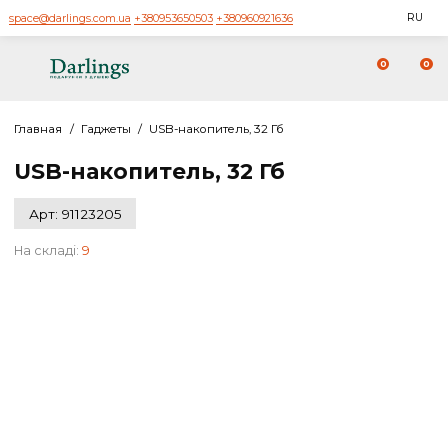
space@darlings.com.ua
+380953650503
+380960921636
0
Главная
/
Гаджеты
/
USB-накопитель, 32 Гб
USB-накопитель, 32 Гб
Арт: 91123205
На складі:
9