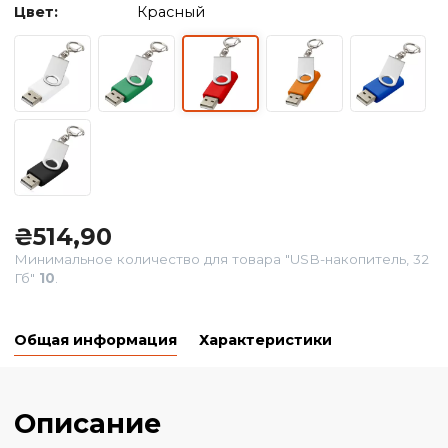
Цвет:
Красный
₴
514,90
Минимальное количество для товара "USB-накопитель
Гб"
10
.