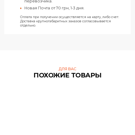
На карту ФЛП «Ключ к счету»
Все заказы отправляются только при условии получения
предоплаты.
Харьков
Самовывоз из нашего офиса в Харькове по
адресу ул. Конёва, 4.
Доставка курьером Новой Почты по Харькову п
тарифам перевозчика.
Новая Почта от 50 грн, 1-2 дня.
Украина
Доставка курьером Новой Почты по тарифам
перевозчика.
Новая Почта от 70 грн, 1-3 дня.
Оплата при получении осуществляется на карту, либо счет.
Доставка крупногабаритных заказов согласовывается
отдельно.