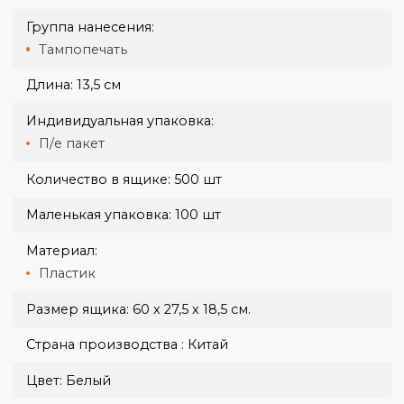
Новая Почта от 70 грн, 1-3 дня.
Оплата при получении осуществляется на карту, либо счет.
Доставка крупногабаритных заказов согласовывается
отдельно.
Вес:
17 г
Вес ящика:
8.5 кг
Габариты:
13,5 х 3,1 х 0,7 см
Группа нанесения:
Тампопечать
Длина:
13,5 см
Индивидуальная упаковка:
П/е пакет