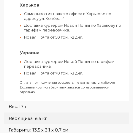
так и электронными средствами.
Вы можете выбрать следующие способы оплаты:
Счет от ООО (С НДС)
Счет от ФЛП (Без НДС)
На карту ФЛП «Ключ к счету»
Все заказы отправляются только при условии получения
предоплаты.
Харьков
Самовывоз из нашего офиса в Харькове по
адресу ул. Конёва, 4.
Доставка курьером Новой Почты по Харькову п
тарифам перевозчика.
Новая Почта от 50 грн, 1-2 дня.
Украина
Доставка курьером Новой Почты по тарифам
перевозчика.