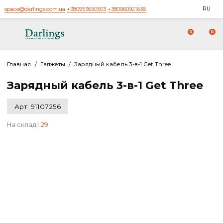
space@darlings.com.ua
+380953650503
+380960921636
0
Главная
/
Гаджеты
/
Зарядный кабель 3-в-1 Get Three
Зарядный кабель 3-в-1 Get Thre
Арт: 91107256
На складі:
29