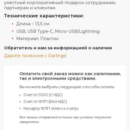
оптимизацию последовательности их зарядки.
Теперь не нужно выбирать между важными для В
гаджетами! Широкий ассортимент переходников
возможностью брендирования. Многолетний оп
осуществления самых смелых идей позволяет на
адаптировать и персонализировать запрос под 
уникальное видение. Универсальный и всегда
уместный корпоративный подарок сотрудникам,
партнерам и клиентам.
Технические характеристики:
Длина – 13,5 см.
USB, USB Type-C, Micro-USB/Lightning
Материал: Пластик
Обратитесь к нам за информацией о наличии
Дарите полезное с Darlings!
Оплатить свой заказ можно как наличным