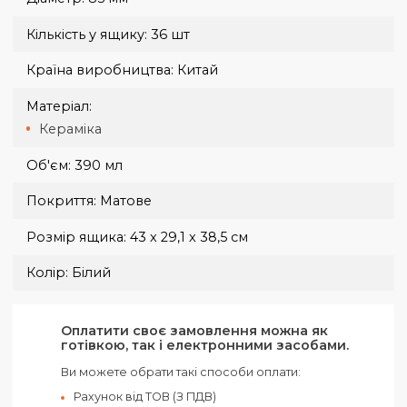
Оплата при отриманні здійснюється на карту, або рахунок.
Доставка великогабаритних замовлень узгоджується окремо
Вага:
500 г
Вага ящика:
18 кг
Висота:
115 мм
Група нанесення:
Деколь
Діаметр:
85 мм
Кількість у ящику:
36 шт
Країна виробництва:
Китай
Матеріал: