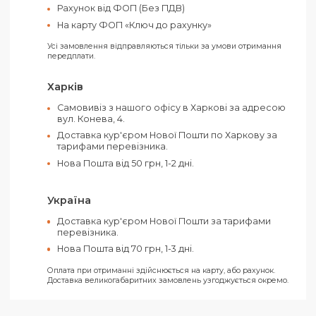
Кераміка
Об'єм:
390 мл
Покриття:
Матове
Розмір ящика:
43 x 29,1 x 38,5 см
Колір:
Білий
Оплатити своє замовлення можна як
готівкою, так і електронними засобами.
Ви можете обрати такі способи оплати:
Рахунок від ТОВ (З ПДВ)
Рахунок від ФОП (Без ПДВ)
На карту ФОП «Ключ до рахунку»
Усі замовлення відправляються тільки за умови отримання
передплати.