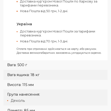
Рахунок від ТОВ (З ПДВ)
Рахунок від ФОП (Без ПДВ)
На карту ФОП «Ключ до рахунку»
Усі замовлення відправляються тільки за умови отримання
передплати.
Харків
Самовивіз з нашого офісу в Харкові за адресо
вул. Конева, 4.
Доставка кур'єром Нової Пошти по Харкову за
тарифами перевізника.
Нова Пошта від 50 грн, 1-2 дні.
Україна
Доставка кур'єром Нової Пошти за тарифами
перевізника.
Нова Пошта від 70 грн, 1-3 дні.