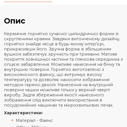
Кількість
20+
50+
100+
300
Ціна
₴
98,42
₴
96,39
₴
91,31
₴
88,
Загальна інформація
Характеристики
Опис
Керамічне горнятко сучасної циліндричної форми 
скругленими краями. Завдяки витонченому дизай
горнятко знайде місце в будь-якому інтер'єрі,
прикрасивши його. Зручна форма зі збільшеним
вушком забезпечує зручність при триманні. Мато
покриття зовнішньої частини та глянсова середин
опцією забарвлення. Можливе нанесення на бічну
внутрішню поверхні. Горнятко виготовлено з
високоякісного фаянсу, що витримує високу