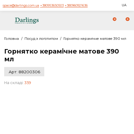
space@darlings.com.ua
+380953650503
+380960921636
0
Головна
/
Посуд з логотипом
/
Горнятко керамічне матове 390
Горнятко керамічне матове 390
мл
Арт: 88200306
На складі:
359