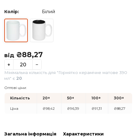
Колір:
Білий
₴
88,27
від
+
−
Мінімальна кількість для "Горнятко керамічне матове 3
мл" є
20
.
Оптові ціни: