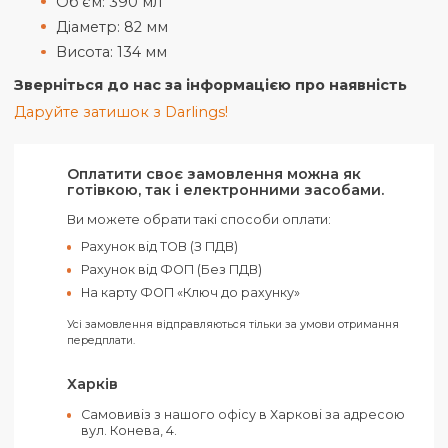
температуру та дозволяє наносити зображення
методом гарячої деколі. Нанесення на внутрішній
поверхні чашки можливе тільки у верхній чверті
виробу. Задля збереження якості нанесеного
зображення слід виключити використання в
посудомийних машинах та мікрохвильових печах.
Характеристики:
Матеріал - Фаянс
Об'єм: 390 мл
Діаметр: 82 мм
Висота: 134 мм
Зверніться до нас за інформацією про наявніст
Даруйте затишок з Darlings!
Оплатити своє замовлення можна як
готівкою, так і електронними засобами.
Ви можете обрати такі способи оплати: