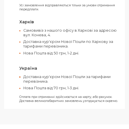
Розмір ящика:
51,5 х 47,5 х 47,5 см
Колір:
Білий
Оплатити своє замовлення можна як
готівкою, так і електронними засобами.
Ви можете обрати такі способи оплати:
Рахунок від ТОВ (З ПДВ)
Рахунок від ФОП (Без ПДВ)
На карту ФОП «Ключ до рахунку»
Усі замовлення відправляються тільки за умови отримання
передплати.
Харків
Самовивіз з нашого офісу в Харкові за адресо
вул. Конева, 4.