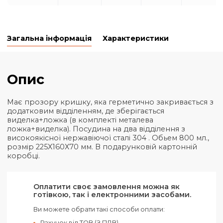
Мінімальна кількість для "Ланч-бокс Weekend, TM Disc
є
20
.
Оптові ціни:
Кількість
20+
50+
100+
30
Ціна
₴
622,40
₴
587,83
₴
553,25
₴
5
Загальна інформація
Характеристики
Опис
Має прозору кришку, яка герметично закриваєть
додатковим відділенням, де зберігається
виделка+ложка (в комплекті металева
ложка+виделка). Посудина на два відділення з