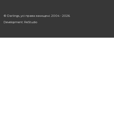
УСІ СТАТТІ
Підтримка
Компанія
Наші послуги
Про нас
Оплата
Блог
Доставка
Наші роботи
Магазин
Контакти