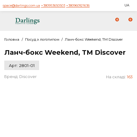
space@darlings.com.ua
+380953650503
+380960921636
0
Головна
/
Посуд з логотипом
/
Ланч-бокс Weekend, TM Discover
Ланч-бокс Weekend, TM Discove
Арт: 2801-01
Бренд:
Discover
На склад