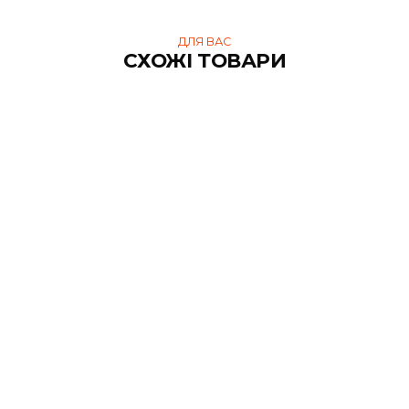
Доставка кур'єром Нової Пошти по Харкову за
тарифами перевізника.
Нова Пошта від 50 грн, 1-2 дні.
Україна
Доставка кур'єром Нової Пошти за тарифами
перевізника.
Нова Пошта від 70 грн, 1-3 дні.
Оплата при отриманні здійснюється на карту, або рахунок.
Доставка великогабаритних замовлень узгоджується окремо
ДЛЯ ВАС
СХОЖІ ТОВАРИ