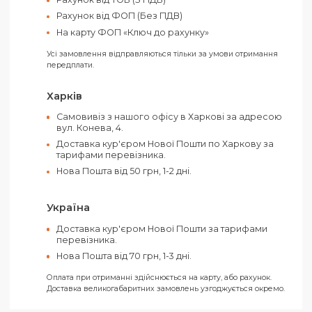
високоякісної нержавіючої сталі 304 . Обьем 800 м
розмір 225Х160Х70 мм. В подарунковій картонній
коробці.
Оплатити своє замовлення можна як
готівкою, так і електронними засобами.
Ви можете обрати такі способи оплати:
Рахунок від ТОВ (З ПДВ)
Рахунок від ФОП (Без ПДВ)
На карту ФОП «Ключ до рахунку»
Усі замовлення відправляються тільки за умови отримання
передплати.
Харків
Самовивіз з нашого офісу в Харкові за адресо
вул. Конева, 4.
Доставка кур'єром Нової Пошти по Харкову за
тарифами перевізника.