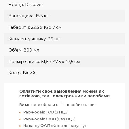
Нова Пошта від 50 грн, 1-2 дні.
Україна
Доставка кур'єром Нової Пошти за тарифами
перевізника.
Нова Пошта від 70 грн, 1-3 дні.
Оплата при отриманні здійснюється на карту, або рахунок.
Доставка великогабаритних замовлень узгоджується окремо
Бренд:
Discover
Вага ящика:
15,5 кг
Габарити:
22,5 х 16 х 7 см
Кількість у ящику:
36 шт
Об'єм:
800 мл