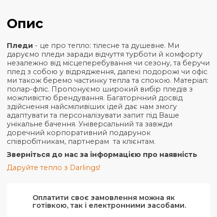
Ціна
₴
554,72
₴
523,91
₴
511,58
₴
49
Загальна інформація
Характеристики
Опис
Пледи
- це про тепло: тілесне та душевне. Ми
даруємо пледи заради відчуття турботи й комфор
незалежно від місцеперебування чи сезону, та бе
плед з собою у відрядження, далекі подорожі чи 
ми також беремо частинку тепла та спокою. Матер
полар-фліс. Пропонуємо широкий вибір пледів з
можливістю брендування. Багаторічний досвід
здійснення найсміливіших ідей дає нам змогу
адаптувати та персоналізувати запит під Ваше
унікальне бачення. Універсальний та завжди