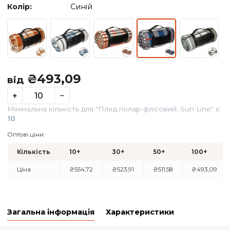
Колір:
Синій
₴
493,09
від
+
−
Мінімальна кількість для "Плед полар-флісовий, Sun Lin
10
.
Оптові ціни:
Кількість
10+
30+
50+
100