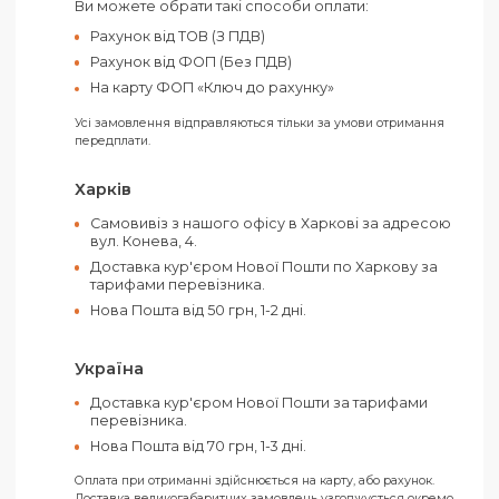
доречний корпоративний подарунок
співробітникам, партнерам та клієнтам.
Зверніться до нас за інформацією про наявніст
Даруйте тепло з Darlings!
Оплатити своє замовлення можна як
готівкою, так і електронними засобами.
Ви можете обрати такі способи оплати:
Рахунок від ТОВ (З ПДВ)
Рахунок від ФОП (Без ПДВ)
На карту ФОП «Ключ до рахунку»
Усі замовлення відправляються тільки за умови отримання
передплати.
Харків
Самовивіз з нашого офісу в Харкові за адресо
вул. Конева, 4.