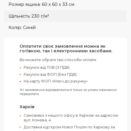
Габарити:
180 х 127 см
Група нанесення:
Термотрансфер
Шовкографія
Кількість у ящику:
20 шт
Країна виробництва:
Китай
Матеріал:
Фліс
Розмір ящика:
60 х 60 х 33 см
Щільність:
230 г/м²
Колір:
Синій