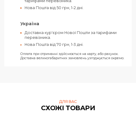
Оплатити своє замовлення можна як
готівкою, так і електронними засобами.
Ви можете обрати такі способи оплати:
Рахунок від ТОВ (З ПДВ)
Рахунок від ФОП (Без ПДВ)
На карту ФОП «Ключ до рахунку»
Усі замовлення відправляються тільки за умови отримання
передплати.
Харків
Самовивіз з нашого офісу в Харкові за адресо
вул. Конева, 4.
Доставка кур'єром Нової Пошти по Харкову за
тарифами перевізника.
Нова Пошта від 50 грн, 1-2 дні.
Україна