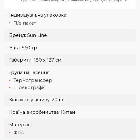
Доставка кур'єром Нової Пошти по Харкову за
тарифами перевізника.
Нова Пошта від 50 грн, 1-2 дні.
Україна
Доставка кур'єром Нової Пошти за тарифами
перевізника.
Нова Пошта від 70 грн, 1-3 дні.
Оплата при отриманні здійснюється на карту, або рахунок.
Доставка великогабаритних замовлень узгоджується окремо
Індивідуальна упаковка:
П/е пакет
Бренд:
Sun Line
Вага:
560 гр