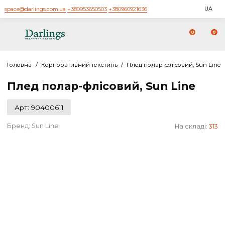
space@darlings.com.ua
+380953650503
+380960921636
0
Головна
/
Корпоративний текстиль
/
Плед полар-флісовий, Su
Плед полар-флісовий, Sun Line
Арт: 90400611
Бренд:
Sun Line
На склад