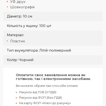
Доставка кур'єром Нової Пошти за тарифами
перевізника.
Нова Пошта від 70 грн, 1-3 дні.
Оплата при отриманні здійснюється на карту, або рахунок.
Доставка великогабаритних замовлень узгоджується окремо
Бренд:
Teg
Висота:
8 мм
Група нанесення:
Тамподрук
УФ друк
Шовкографія
Діаметр:
10 см
Кількість у ящику:
100 шт