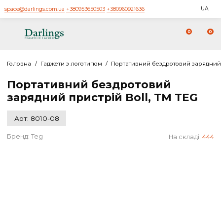
space@darlings.com.ua
+380953650503
+380960921636
0
Головна
/
Гаджети з логотипом
/
Портативний бездротовий зар
Портативний бездротовий
зарядний пристрій Boll, TM TEG
Арт: 8010-08
Бренд:
Teg
На складі