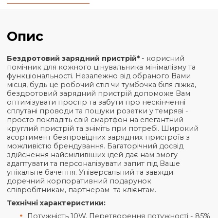
Кількість
20+
50+
100+
3
Ціна
₴
593,44
₴
560,47
₴
527,50
₴
Загальна інформація
Характеристики
Опис
Бездротовий зарядний пристрій*
- корисний
помічник для кожного цінувальника мінімалізму та
функціональності. Незалежно від обраного Вами
місця, будь це робочий стіл чи тумбочка біля ліжка
бездротовий зарядний пристрій допоможе Вам
оптимізувати простір та забути про нескінченні
сплутані проводи та пошуки розетки у темряві -
просто покладіть свій смартфон на елегантний
круглий пристрій та зніміть при потребі. Широки