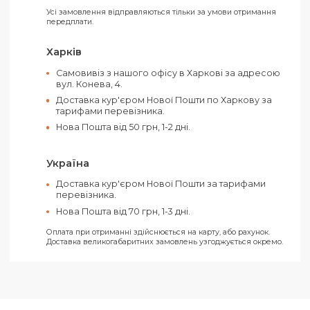
Матеріал:
Пластик
Тип акумулятора:
Літій-полімерний
Колір:
Чорний
Оплатити своє замовлення можна як
готівкою, так і електронними засобами.
Ви можете обрати такі способи оплати:
Рахунок від ТОВ (З ПДВ)
Рахунок від ФОП (Без ПДВ)
На карту ФОП «Ключ до рахунку»
Усі замовлення відправляються тільки за умови отримання
передплати.
Харків