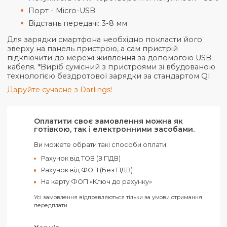
асортимент безпровідних зарядних пристроїв з
можливістю брендування. Багаторічний досвід
здійснення найсміливіших ідей дає нам змогу
адаптувати та персоналізувати запит під Ваше
унікальне бачення. Універсальний та завжди
доречний корпоративний подарунок
співробітникам, партнерам та клієнтам.
Технічні характеристики:
Потужність 10W, Перетворення потужності -
Порт - Micro-USB
Відстань передачі: 3-8 мм
Для зарядки смартфона необхідно покласти його
зверху на панель пристрою, а сам пристрій
підключити до мережі живлення за допомогою U
кабеля. *Виріб сумісний з пристроями зі вбудова
технологією бездротової зарядки за стандартом 
Даруйте сучасне з Darlings!