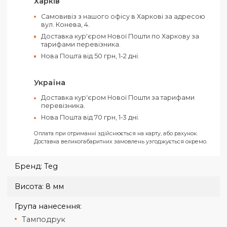
Оплатити своє замовлення можна як
готівкою, так і електронними засобами.
Ви можете обрати такі способи оплати:
Рахунок від ТОВ (З ПДВ)
Рахунок від ФОП (Без ПДВ)
На карту ФОП «Ключ до рахунку»
Усі замовлення відправляються тільки за умови отримання
передплати.
Харків
Самовивіз з нашого офісу в Харкові за адресо
вул. Конева, 4.
Доставка кур'єром Нової Пошти по Харкову за
тарифами перевізника.
Нова Пошта від 50 грн, 1-2 дні.
Україна