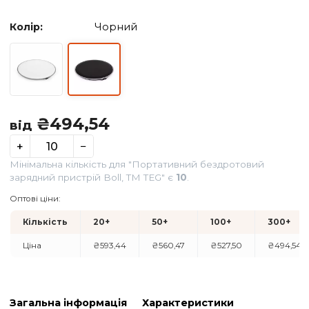
Колір:
Чорний
₴
494,54
від
+
−
Мінімальна кількість для "Портативний бездротовий
зарядний пристрій Boll, TM TEG" є
10
.
Оптові ціни: