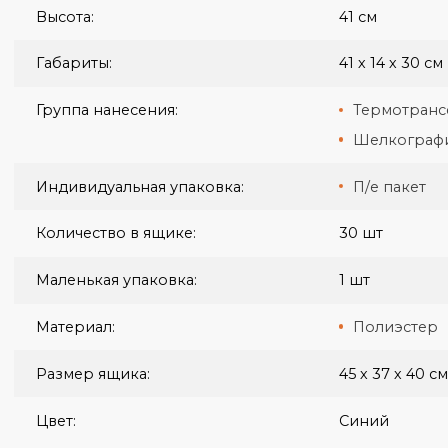
Бренд:
Discover
Вес ящика:
15 кг
Высота:
41 см
Габариты:
41 х 14 х
Группа нанесения:
Термо
Шелко
Индивидуальная упаковка:
П/е па