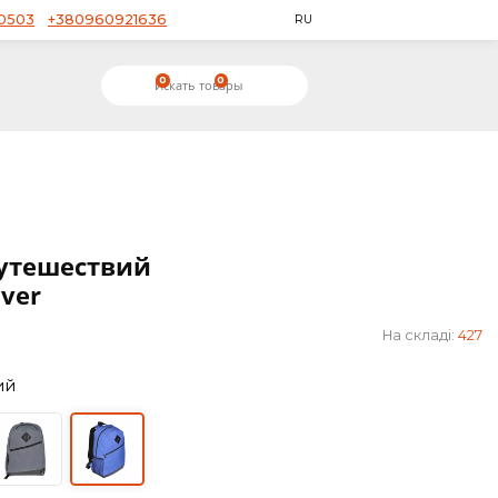
+380953650503
+380960921636
RU
0
0
03-05
к для путешествий
 ТМ Discover
scover
Синий