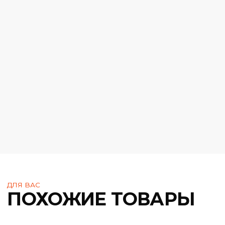
Количество в ящике:
30 шт
Маленькая упаковка:
1 шт
Материал:
Полиэ
Размер ящика:
45 х 37 
Цвет:
Синий