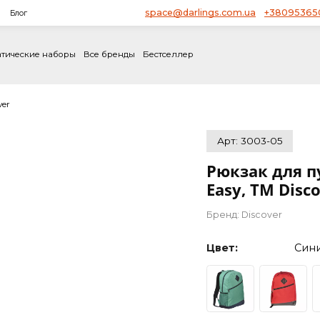
space@darlings.com.ua
ство
Блог
не
Тематические наборы
Все бренды
Бестселлер
М Discover
Арт: 30
Рюкза
Easy,
Бренд:
Di
Цвет: