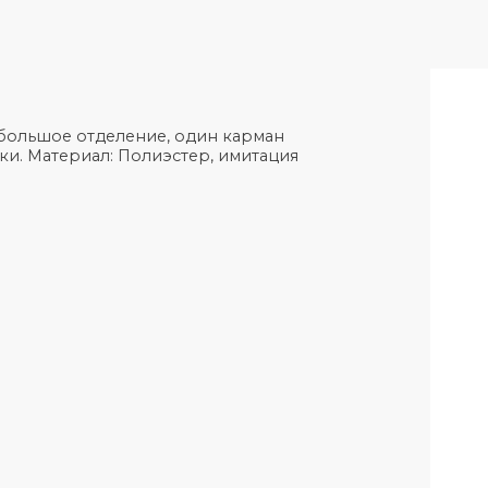
т одно большое отделение, один карман
бутылки. Материал: Полиэстер, имитация