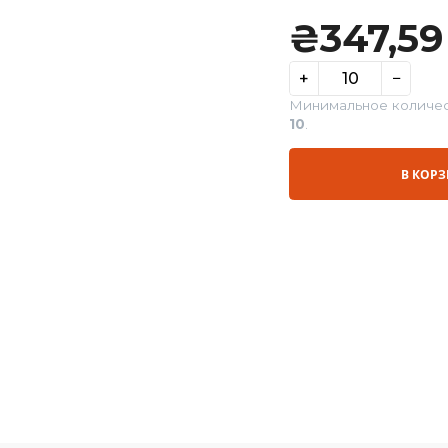
₴
3
+
Минималь
10
.