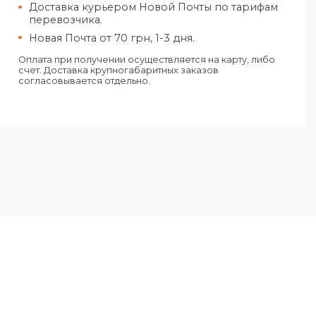
Харьков
Самовывоз из нашего офиса в Хар
адресу ул. Конёва, 4.
Доставка курьером Новой Почты п
по тарифам перевозчика.
Новая Почта от 50 грн, 1-2 дня.
Украина
Доставка курьером Новой Почты 
перевозчика.
Новая Почта от 70 грн, 1-3 дня.
Оплата при получении осуществляется на 
счет. Доставка крупногабаритных заказов
согласовывается отдельно.