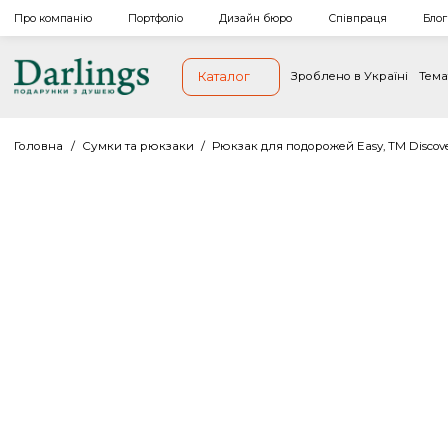
Про компанію
Портфоліо
Дизайн бюро
Співпраця
Каталог
Зроблено в Україн
Головна
/
Сумки та рюкзаки
/
Рюкзак для подорожей Easy, ТМ