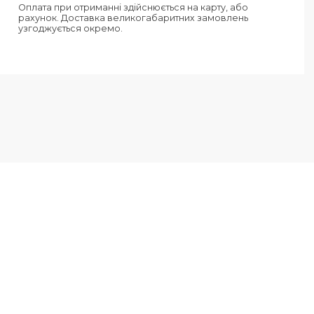
Доставка кур'єром Нової Пошти п
за тарифами перевізника.
Нова Пошта від 50 грн, 1-2 дні.
Україна
Доставка кур'єром Нової Пошти з
перевізника.
Нова Пошта від 70 грн, 1-3 дні.
Оплата при отриманні здійснюється на карт
рахунок. Доставка великогабаритних зам
узгоджується окремо.