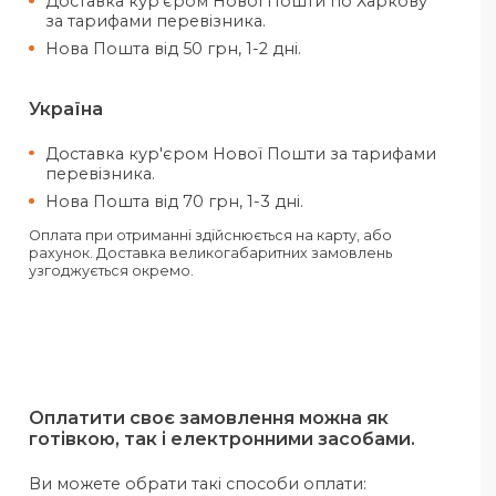
отримання передплати.
Харків
Самовивіз з нашого офісу в Харкові
адресою вул. Конева, 4.
Доставка кур'єром Нової Пошти п
за тарифами перевізника.
Нова Пошта від 50 грн, 1-2 дні.
Україна
Доставка кур'єром Нової Пошти з
перевізника.
Нова Пошта від 70 грн, 1-3 дні.
Оплата при отриманні здійснюється на карт
рахунок. Доставка великогабаритних зам
узгоджується окремо.