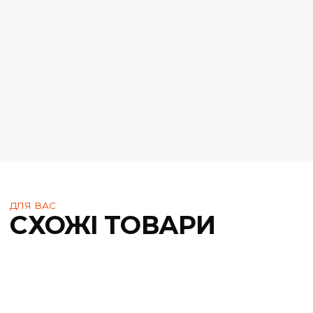
Маленька упаковка:
1 шт
Матеріал:
Поліе
Розмір ящика:
45 х 37 
Колір:
Синій