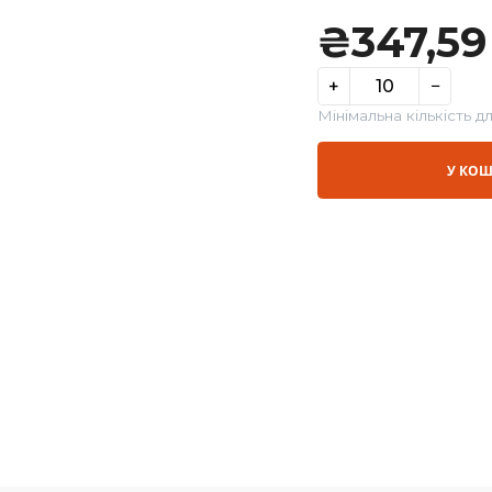
₴
3
+
Мінімальн