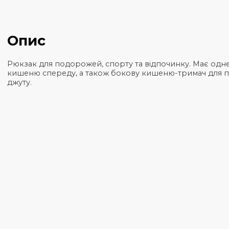
Загальна інформація
Характеристики
Опис
Рюкзак для подорожей, спорту та відпочинку. Ма
кишеню спереду, а також бокову кишеню-тримач дл
джуту.