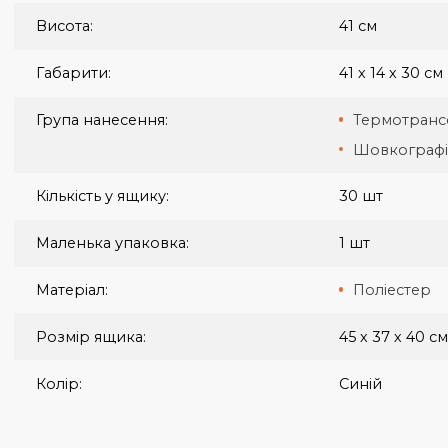
Індивідуальна упаковка:
П/е па
Бренд:
Discover
Вага ящика:
15 кг
Висота:
41 см
Габарити:
41 х 14 х
Група нанесення:
Термо
Шовко
Кількість у ящику:
30 шт