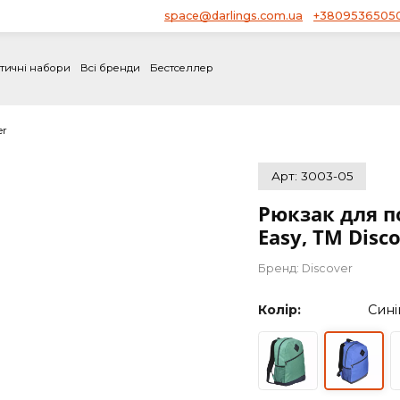
space@darlings.com.ua
Блог
і
Тематичні набори
Всі бренди
Бестселлер
 Discover
Арт: 30
Рюкза
Easy,
Бренд:
Di
Колір: