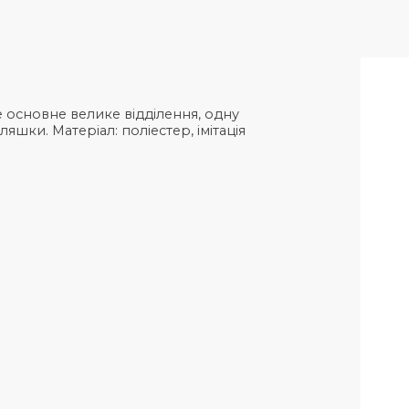
є одне основне велике відділення, одну
я пляшки. Матеріал: поліестер, імітація