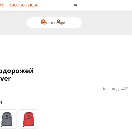
+380953650503
+380960921636
UA
0
0
03-05
к для подорожей
 ТМ Discover
scover
Синій