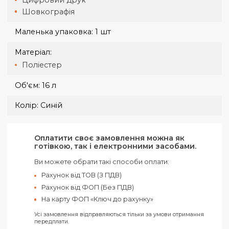
Бренд:
Pacsafe
Вага:
600 г
Велика упаковка:
12 шт
Висота:
42 см
Габарити:
42 х 29 х 14 см
Група нанесення:
Вишивка
Термотрансфер
Флексодрук
Цифровий друк
Шовкографія
Маленька упаковка:
1 шт