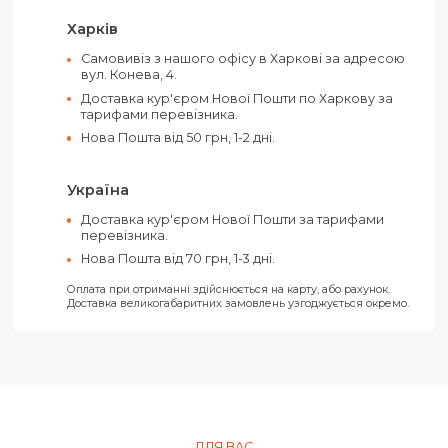
Матеріал:
Поліестер
Об'єм:
16 л
Колір:
Синій
Оплатити своє замовлення можна як
готівкою, так і електронними засобами.
Ви можете обрати такі способи оплати:
Рахунок від ТОВ (З ПДВ)
Рахунок від ФОП (Без ПДВ)
На карту ФОП «Ключ до рахунку»
Усі замовлення відправляються тільки за умови отримання
передплати.
Харків