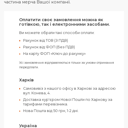
Верхня ручка для перенесення.
Пряжка для фіксації на нерухомих предметах
Регульовані лямки.
Подорожуй безпечно в міському потоці! Slingsafe
LX350 вбереже ваші речі від крадіжки. Матеріал:
Поліестер. Є можливість нанесення логотипа ваш
бренду за технологіями шовкодруку,
термотрансферу, флексодруку, вишивки та
цифрового друку. Практичний та вдалий
корпоративний сувенір, акційний подарунок або
частина мерча Вашої компанії.
Оплатити своє замовлення можна як
готівкою, так і електронними засобами.
Ви можете обрати такі способи оплати:
Рахунок від ТОВ (З ПДВ)
Рахунок від ФОП (Без ПДВ)