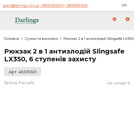
space@darlings.com.ua
+380953650503
+380960921636
0
Головна
/
Сумки та рюкзаки
/
Рюкзак 2 в 1 антизлодій Slingsaf
Рюкзак 2 в 1 антизлодій Slingsa
LX350, 6 ступенів захисту
Арт: 45331601
Бренд:
Pacsafe
На скл