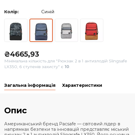
Колір:
Синій
₴
4665,93
Мінімальна кількість для "Рюкзак 2 в 1 антизлодій Slings
LX350, 6 ступенів захисту" є
10
.
Загальна інформація
Характеристики