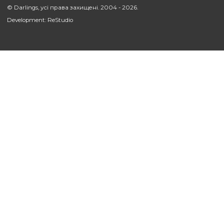
УСІ СТАТТІ
Підтримка
Компанія
Наші послуги
Про нас
Оплата
Блог
Доставка
Наші роботи