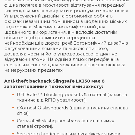
Опис
Американський бренд Pacsafe — світовий лідер в
напрямках безпеки та інновацій представляє місь
рюкзак 2 в 1 антизлодій Slingsafe LX350. Його осн
фішка полягає в можливості відтягування переднь
кишені, яка може виступати в ролі сумки через пл
Ультрасучасний дизайн та ергономіка роблять
рюкзак незамінним помічником в щоденних місь
подорожах. Максимально комфортний для
щоденного використання, він володіє достатнім
обсягом, щоб розмістити всередині всі
найнеобхідніші в дорозі речі! Ергономічний дизай
регульованими лямками та м'якою спинкою,
дозволяє носити його упродовж всього дня і не
відчуваючи втоми. На одній з лямок передбачена
спеціальна система для можливості фіксації рюкза
на нерухомих предметах.