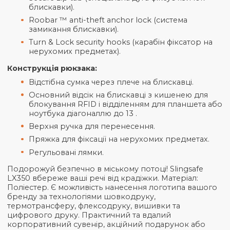
Anti-theft backpack Slingsafe LX350 має 6
запатентованими технологіями захисту:
RFIDsafe ™ blocking pockets & material (захи
тканина від RFID уразливості).
eXomesh® slashguards (вшита в тканину стал
сітка).
Carrysafe® slashguard straps (вшиті в лямку
сталеві стропи).
Secure zip tab (спеціальна дуга фіксує язичок
блискавки).
Roobar ™ anti-theft anchor lock (система
замикання блискавки).
Turn & Lock security hooks (карабін фіксатор 
нерухомих предметах).
Конструкція рюкзака:
Відстібна сумка через плече на блискавці.
Основний відсік на блискавці з кишенею дл
блокування RFID і відділенням для планшета
ноутбука діагоналлю до 13 .