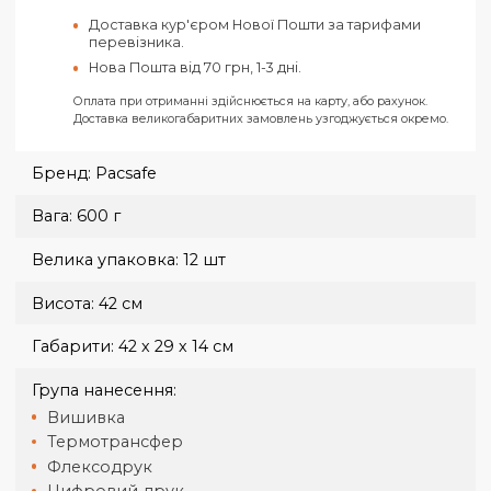
На карту ФОП «Ключ до рахунку»
Усі замовлення відправляються тільки за умови отримання
передплати.
Харків
Самовивіз з нашого офісу в Харкові за адресо
вул. Конева, 4.
Доставка кур'єром Нової Пошти по Харкову за
тарифами перевізника.
Нова Пошта від 50 грн, 1-2 дні.
Україна
Доставка кур'єром Нової Пошти за тарифами
перевізника.
Нова Пошта від 70 грн, 1-3 дні.
Оплата при отриманні здійснюється на карту, або рахунок.
Доставка великогабаритних замовлень узгоджується окремо