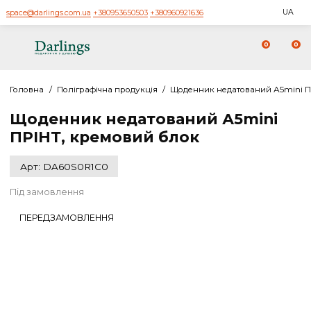
space@darlings.com.ua
+380953650503
+380960921636
0
Головна
/
Поліграфічна продукція
/
Щоденник недатований А5
Щоденник недатований А5mini
ПРІНТ, кремовий блок
Арт: DA60S0R1C0
Під замовлення
ПЕРЕДЗАМОВЛЕННЯ