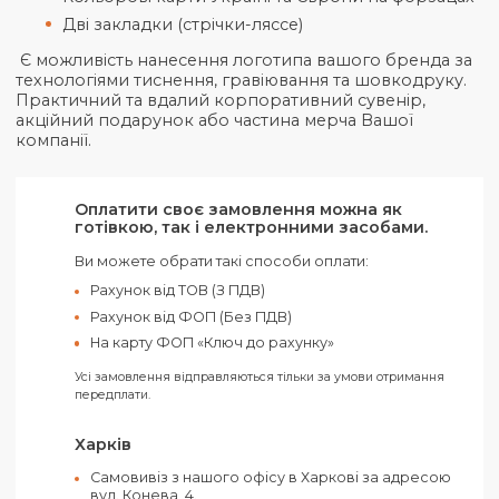
щоденник можна зручно розкрити на 180°, щоб
зробити необхідні записи, а закладки-ляссе у
кольорах державного прапора допоможуть шви
відкрити щоденник на потрібній сторінці.
Пропонуємо вам великий вибір різноманітних
щоденників, серед яких ви зможете підібрати сам
той, що максимально відповідає вашим вимогам.
Обсяг: 288 сторінок
Папір: щільність 70 г/м2
Організатор дня з 9.00 до 18.00
Кольорові карти Україні та Європи на форза
Дві закладки (стрічки-ляссе)
Є можливість нанесення логотипа вашого бренда
технологіями тиснення, гравіювання та шовкодрук
Практичний та вдалий корпоративний сувенір,
акційний подарунок або частина мерча Вашої
компанії.