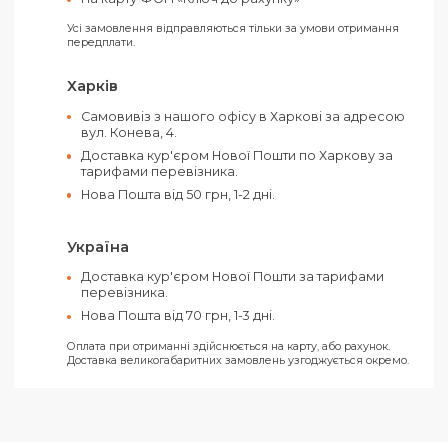
Матеріал:
Прінт
Тип палітурки:
Гнучка
Формат:
А5
Колір:
Червоний
Оплатити своє замовлення можна як
готівкою, так і електронними засобами.
Ви можете обрати такі способи оплати:
Рахунок від ТОВ (З ПДВ)
Рахунок від ФОП (Без ПДВ)
На карту ФОП «Ключ до рахунку»
Усі замовлення відправляються тільки за умови отримання
передплати.