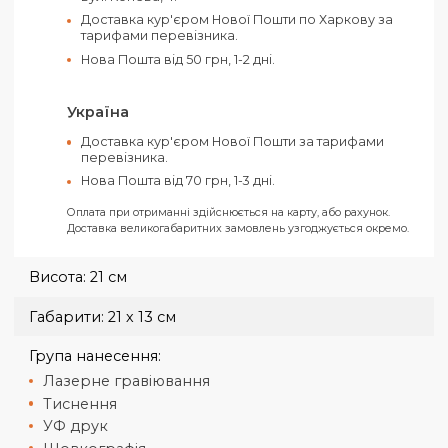
Оплатити своє замовлення можна як
готівкою, так і електронними засобами.
Ви можете обрати такі способи оплати:
Рахунок від ТОВ (З ПДВ)
Рахунок від ФОП (Без ПДВ)
На карту ФОП «Ключ до рахунку»
Усі замовлення відправляються тільки за умови отримання
передплати.
Харків
Самовивіз з нашого офісу в Харкові за адресо
вул. Конева, 4.
Доставка кур'єром Нової Пошти по Харкову за
тарифами перевізника.
Нова Пошта від 50 грн, 1-2 дні.
Україна