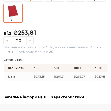
₴
253,81
від
+
−
Мінімальна кількість для "Щоденник недатований А5min
ПРІНТ, кремовий блок" є
20
.
Оптові ціни: