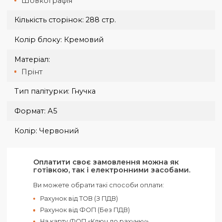
Доставка кур'єром Нової Пошти за тарифами
перевізника.
Нова Пошта від 70 грн, 1-3 дні.
Оплата при отриманні здійснюється на карту, або рахунок.
Доставка великогабаритних замовлень узгоджується окремо
Висота:
21 см
Габарити:
21 х 13 см
Група нанесення:
Лазерне гравіювання
Тиснення
УФ друк
Шовкографія
Кількість сторінок:
288 стр.
Колір блоку:
Кремовий