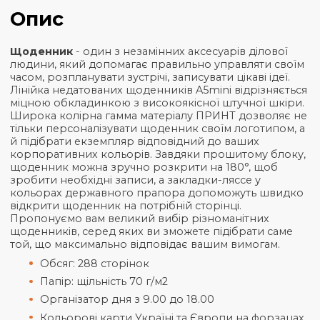
Кількість
35+
50+
100+
30
Ціна
₴
273,55
₴
267,91
₴
262,27
₴
25
Загальна інформація
Характеристики
Опис
Щоденник
- один з незамінних аксесуарів ділово
людини, який допомагає правильно управляти св
часом, розпланувати зустрічі, записувати цікаві ідеї
Лінійка недатованих щоденників A5mini відрізняє
міцною обкладинкою з високоякісної штучної шкі
Широка колірна гамма матеріалу ПРИНТ дозволя
тільки персоналізувати щоденник своїм логотипом
й підібрати екземпляр відповідний до ваших
корпоративних кольорів. Завдяки прошитому бло