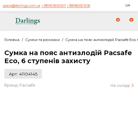
space@darlings.com.ua
+380953650503
+380960921636
0
Головна
/
Сумки та рюкзаки
/
Сумка на пояс антизлодій Pacsaf
Сумка на пояс антизлодій Pacsa
Eco, 6 ступенів захисту
Арт: 41104145
Бренд:
Pacsafe
На скл