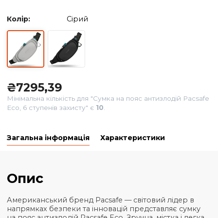
Колір:
Сірий
₴
7295,39
Мінімальна кількість для "Сумка на пояс антизлодій Pac
Eco, 6 ступенів захисту" є
10
.
Загальна інформація
Характеристики