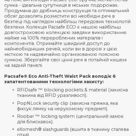
Опис
Американський бренд Pacsafe — світовий лідер в
напрямках безпеки та інновацій представляє сум
на пояс антизлодій Pacsafe Eco. Зручна, містка і ле
сумка - ідеальна супутниця в міських подорожах.
Продумана до дрібниць конструкція та оптималь
обсяг дозволять розмістити всі необхідні речі в
безпеці під наглядом найбільш передових технол
безпеки. Колекція Pacsafe ECO є нашою найбільш
довгостроковою колекцією завдяки використан
майже на 100% перероблених матеріалів і
компонентів. Отримайте швидкий доступ до
найнеобхідніших речей, коли ви в дорозі з цією
місткою та надзвичайно організованою поясною
сумкою. Зберігайте свої цінні речі в потайній кише
на задній панелі.
Pacsafe® Eco Anti-Theft Waist Pack володіє 6