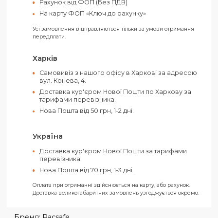
Підходить для 7-дюймового планшета.
Прихована задня кишеня для додаткового захисту
Подорожуй комфортно і безпечно в міському пото
Сумка вбереже ваші речі від крадіжки.
Оплатити своє замовлення можна як
готівкою, так і електронними засобами.
Ви можете обрати такі способи оплати:
Рахунок від ТОВ (З ПДВ)
Рахунок від ФОП (Без ПДВ)
На карту ФОП «Ключ до рахунку»
Усі замовлення відправляються тільки за умови отримання
передплати.
Харків
Самовивіз з нашого офісу в Харкові за адресо
вул. Конева, 4.