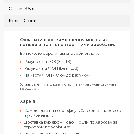
Габарити:
15 х 36 х 9 см
Група нанесення:
Вишивка
Лазерне гравіювання
Термотрансфер
Флексодрук
Шовкографія
Маленька упаковка:
1 шт
Матеріал:
Нейлон
Поліестер
Об'єм:
3,5 л
Колір:
Сірий