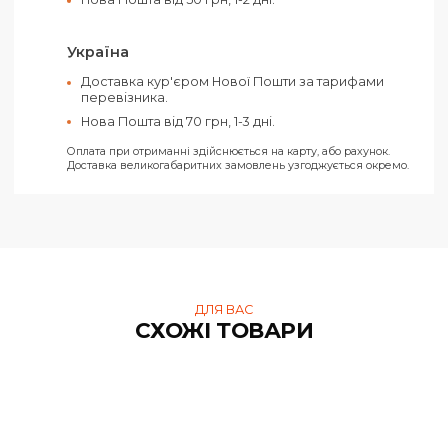
Оплатити своє замовлення можна як
готівкою, так і електронними засобами.
Ви можете обрати такі способи оплати:
Рахунок від ТОВ (З ПДВ)
Рахунок від ФОП (Без ПДВ)
На карту ФОП «Ключ до рахунку»
Усі замовлення відправляються тільки за умови отримання
передплати.
Харків
Самовивіз з нашого офісу в Харкові за адресо
вул. Конева, 4.
Доставка кур'єром Нової Пошти по Харкову за
тарифами перевізника.
Нова Пошта від 50 грн, 1-2 дні.