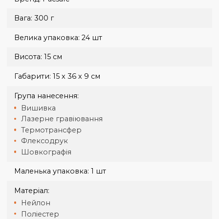
Доставка кур'єром Нової Пошти по Харкову за
тарифами перевізника.
Нова Пошта від 50 грн, 1-2 дні.
Україна
Доставка кур'єром Нової Пошти за тарифами
перевізника.
Нова Пошта від 70 грн, 1-3 дні.
Оплата при отриманні здійснюється на карту, або рахунок.
Доставка великогабаритних замовлень узгоджується окремо
Бренд:
Pacsafe
Вага:
300 г
Велика упаковка:
24 шт
Висота:
15 см