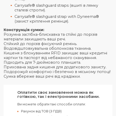
запатентованими технологіями захисту:
RFIDsafe ™ blocking pockets & material (захи
тканина від RFID уразливості).
PopNLock security clip (захисна пряжка, яка
фіксує лямку на нерухомому предметі).
Roobar ™ locking system (центральний замо
для блискавок).
eXomesh® slashguards (вшита в тканину стал
сітка).
Carrysafe® slashguard straps (вшиті в лямку
сталеві стропи).
Carrysafe® slashguard strap with Dyneema®
(захист кріплення ремінця).
Конструкція сумки:
Розумна застібка-блискавка та стійкі до порізів
матеріали захищають ваші речі.
Стійкий до порізів фіксуючий ремінь.
Водовідштовхувальна оболонкова тканина.
Кишеня з блокуванням RFID захищає ваші кредит
картки та паспорт від небажаного сканування.