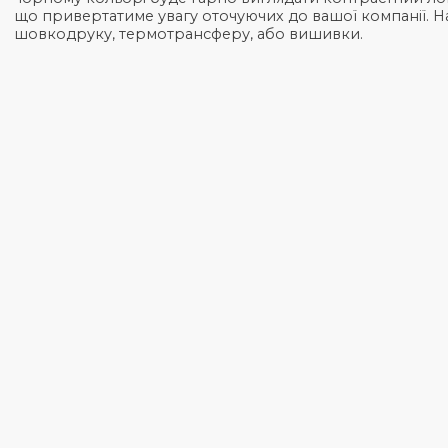
Треба взяти з собою ланчбокс, повербанк, книгу,
для спортзалу? Рішенням стане сумка шопер ULTR
пластиковим пакетам. Матеріал сумки - бавовна. 
має високий поріг зносостійкості. Модель має д
яка допоможе організувати простір та захистити др
чорному кольорі буде гарно виглядати контрастн
що привертатиме увагу оточуючих до вашої компа
шовкодруку, термотрансферу, або вишивки.