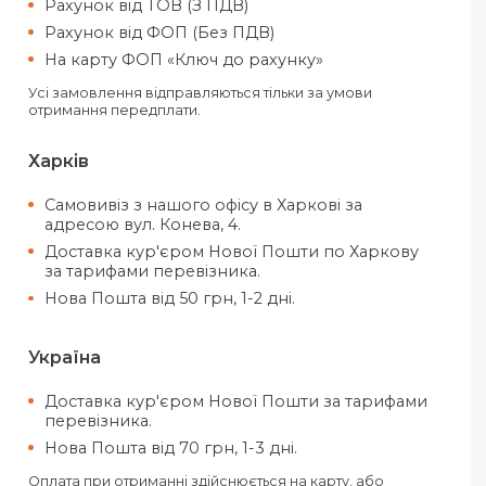
Оплатити своє замовлення можн
готівкою, так і електронними за
Ви можете обрати такі способи опла
Рахунок від ТОВ (З ПДВ)
Рахунок від ФОП (Без ПДВ)
На карту ФОП «Ключ до рахунку»
Усі замовлення відправляються тільки за 
отримання передплати.
Харків
Самовивіз з нашого офісу в Харкові
адресою вул. Конева, 4.
Доставка кур'єром Нової Пошти п
за тарифами перевізника.