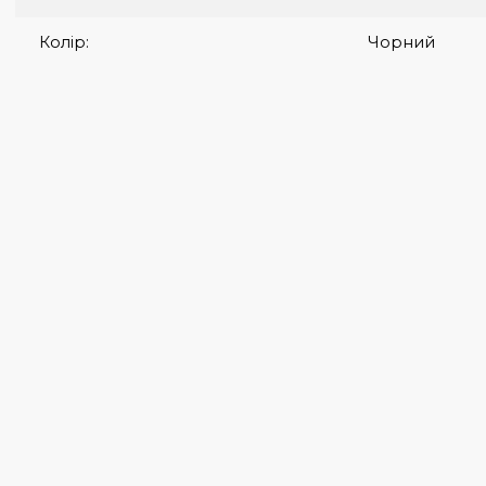
Група нанесення:
Виши
Термо
Шовко
Матеріал:
Бавов
Саржа
Щільність:
280 гр/м
Колір:
Чорний