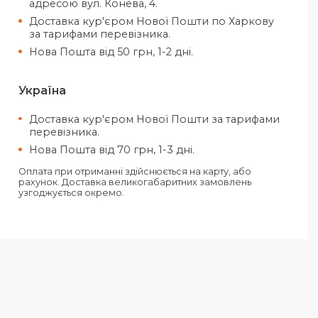
Рахунок від ТОВ (З ПДВ)
Рахунок від ФОП (Без ПДВ)
На карту ФОП «Ключ до рахунку»
Усі замовлення відправляються тільки за 
отримання передплати.
Харків
Самовивіз з нашого офісу в Харкові
адресою вул. Конева, 4.
Доставка кур'єром Нової Пошти п
за тарифами перевізника.
Нова Пошта від 50 грн, 1-2 дні.
Україна
Доставка кур'єром Нової Пошти з