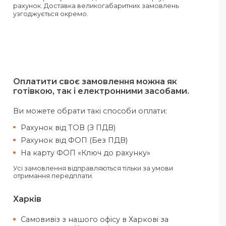
Нова Пошта від 50 грн, 1-2 дні.
Україна
Доставка кур'єром Нової Пошти з
перевізника.
Нова Пошта від 70 грн, 1-3 дні.
Оплата при отриманні здійснюється на карт
рахунок. Доставка великогабаритних зам
узгоджується окремо.
Оплатити своє замовлення можн
готівкою, так і електронними за
Ви можете обрати такі способи опла