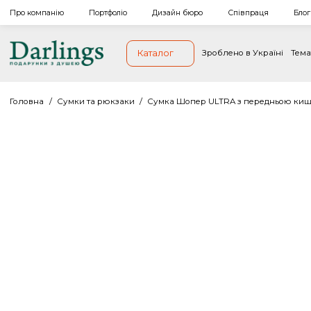
Про компанію
Портфоліо
Дизайн бюро
Співпраця
Каталог
Зроблено в Україн
Головна
/
Сумки та рюкзаки
/
Сумка Шопер ULTRA з переднь