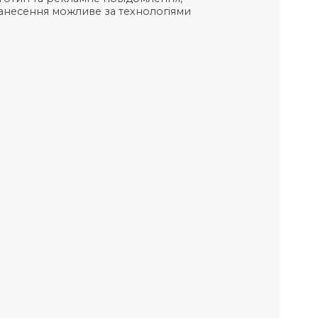
 парасольку, пляшку води або кросівки
A: відмінна альтернатива паперовим та
Завдяки підвищеній щільності, сумка ULTRA
одаткову передню кишеню на блискавці,
ібні речі від втрати. На універсальному
ий логотип та рекламне повідомлення,
нії. Нанесення можливе за технологіями