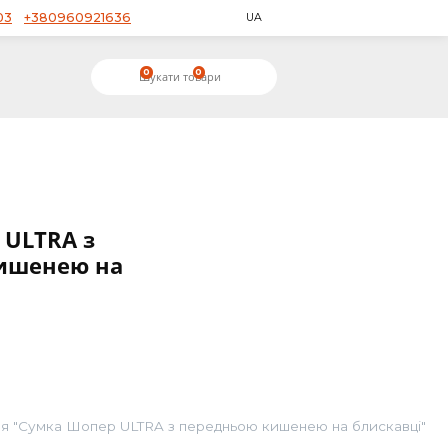
+380953650503
+380960921636
UA
0
0
0S92A290
 Шопер ULTRA з
дньою кишенею на
авці
2
07,14