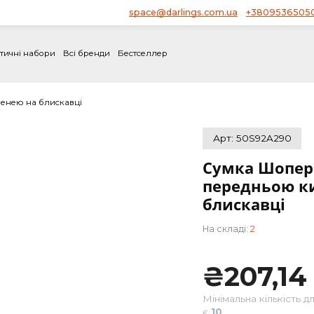
space@darlings.com.ua
Блог
і
Тематичні набори
Всі бренди
Бестселлер
ою кишенею на блискавці
Арт: 5
Сумка
пере
блиск
На складі:
₴
2