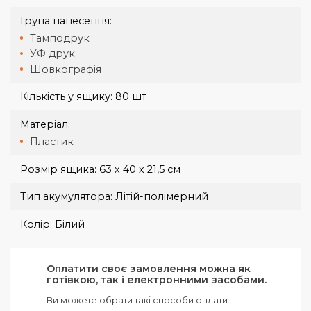
Оплата при отриманні здійснюється на карту, або рахунок.
Доставка великогабаритних замовлень узгоджується окремо
Ємність:
5000 mAh
Індивідуальна упаковка:
Індивідуальна картонна коробка
Бренд:
Teg
Вага ящика:
12,5 кг
Габарити:
9.2 х 6.2 х 1.2 см
Група нанесення:
Тамподрук
УФ друк
Шовкографія