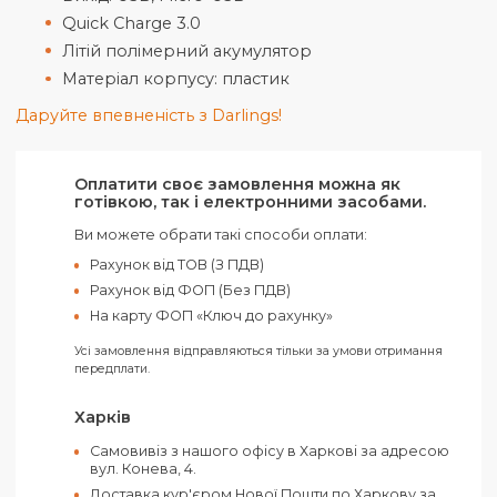
зовнішніх акумуляторів з можливістю брендуванн
Багаторічний досвід здійснення найсміливіших ід
дає нам змогу адаптувати та персоналізувати запи
під Ваше унікальне бачення. Універсальний та за
доречний корпоративний подарунок
співробітникам, партнерам та клієнтам.
Технічні характеристики:
Ємність акумулятора - 5000 mAh
Вихід: USB, Micro-USB
Quick Charge 3.0
Літій полімерний акумулятор
Матеріал корпусу: пластик
Даруйте впевненість з Darlings!
Оплатити своє замовлення можна як
готівкою, так і електронними засобами.
Ви можете обрати такі способи оплати: