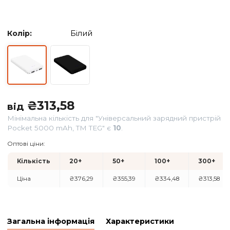
Колір:
Білий
₴
313,58
від
Мінімальна кількість для "Універсальний зарядний прис
Pocket 5000 mAh, TM TEG" є
10
.
Оптові ціни: