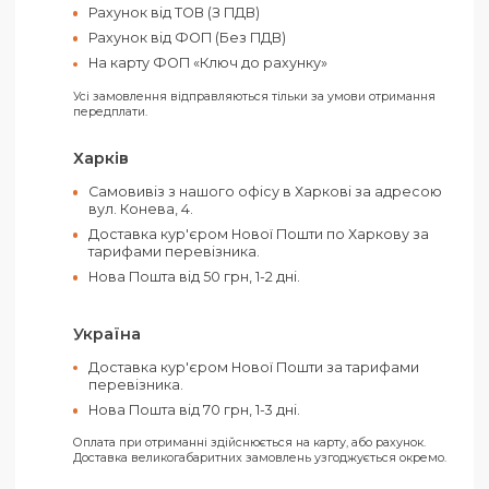
Кількість у ящику:
80 шт
Матеріал:
Пластик
Розмір ящика:
63 х 40 х 21,5 см
Тип акумулятора:
Літій-полімерний
Колір:
Білий
Оплатити своє замовлення можна як
готівкою, так і електронними засобами.
Ви можете обрати такі способи оплати:
Рахунок від ТОВ (З ПДВ)
Рахунок від ФОП (Без ПДВ)
На карту ФОП «Ключ до рахунку»
Усі замовлення відправляються тільки за умови отримання