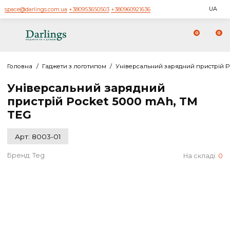
space@darlings.com.ua
+380953650503
+380960921636
0
Головна
/
Гаджети з логотипом
/
Універсальний зарядний при
Універсальний зарядний
пристрій Pocket 5000 mAh, TM
TEG
Арт: 8003-01
Бренд:
Teg
На скл