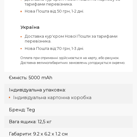
Рахунок від ТОВ (З ПДВ)
Рахунок від ФОП (Без ПДВ)
На карту ФОП «Ключ до рахунку»
Усі замовлення відправляються тільки за умови отримання
передплати.
Харків
Самовивіз з нашого офісу в Харкові за адресо
вул. Конева, 4.
Доставка кур'єром Нової Пошти по Харкову за
тарифами перевізника.
Нова Пошта від 50 грн, 1-2 дні.
Україна
Доставка кур'єром Нової Пошти за тарифами
перевізника.
Нова Пошта від 70 грн, 1-3 дні.