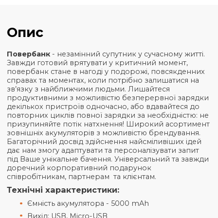
Кількість
20+
50+
100+
30
Ціна
₴
376,29
₴
355,39
₴
334,48
₴
3
Загальна інформація
Характеристики
Опис
Повербанк
- незамінний супутник у сучасному жит
Завжди готовий врятувати у критичний момент,
повербанк стане в нагоді у подорожі, повсякден
справах та моментах, коли потрібно залишатися н
зв’язку з найближчими людьми. Лишайтеся
продуктивними з можливістю безперервної заря
декількох пристроїв одночасно, або вдавайтеся д
повторних циклів повної зарядки за необхідністю
призупиняйте потік натхнення! Широкий асорти